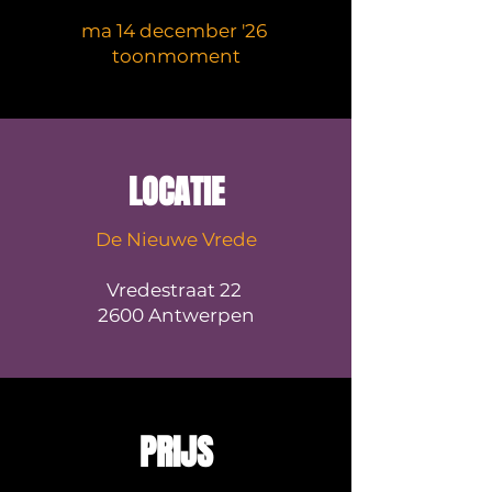
µµ
ma 14 december '26
toonmoment
LOCATIE
De Nieuwe Vrede
Vredestraat 22
2600 Antwerpen
PRIJS