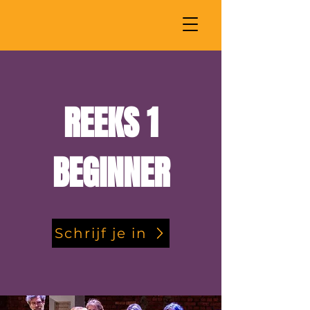
REEKS 1
BEGINNER
Schrijf je in