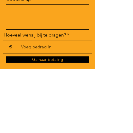
Hoeveel wens j bij te dragen?
€
Ga naar betaling
VZW The Lunatic Comedy Club,
ondernemingsnummer
0469.509.890
©
2000 - 2025
The Lunatic Comedy Club
Privacy
·
Algemene voorwaarden
·
Vrije bijdrage