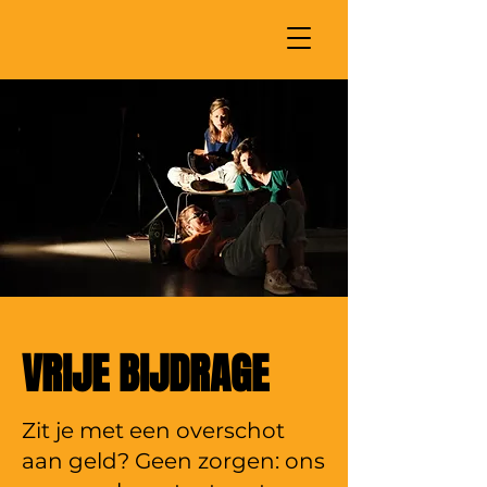
VRIJE BIJDRAGE
Zit je met een overschot
aan geld? Geen zorgen: ons