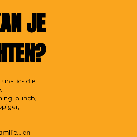
AN JE
HTEN?
 Lunatics die
.
ming, punch,
ppiger,
familie… en