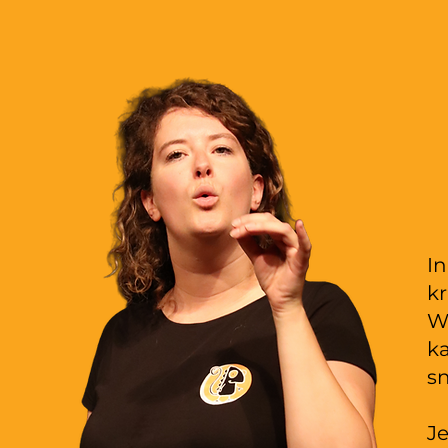
In
kr
We
ka
sn
Je