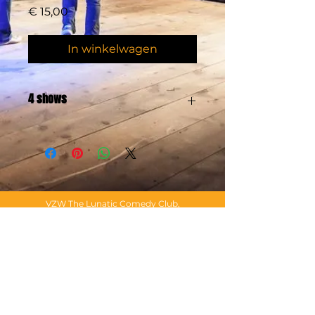
Prijs
€ 15,00
In winkelwagen
4 shows
Geef toegang tot 4 Comedy
avonden naar keuze cadeau. Want
iemand een gulle lach schenken,
das schoon!
VZW The Lunatic Comedy Club,
ondernemingsnummer
0469.509.890
©
2000 - 2025
The Lunatic Comedy Club
Privacy
·
Algemene voorwaarden
·
Vrije bijdrage
Deze website kan sporen bevatten van
improvisatie, humor, satire en onnozelheid.
Geniet en lees met maten. Geen Lunatics werden
gewond tijdens het maken van deze website
(althans, niet zwaar). Als je dit nog aan het lezen
bent is het tijd om buiten te gaan spelen. Allez,