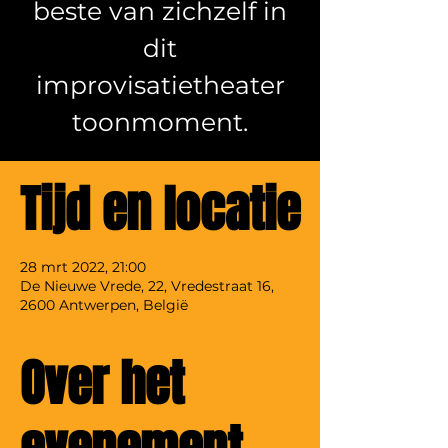
beste van zichzelf in
dit
improvisatietheater
toonmoment.
Tijd en locatie
28 mrt 2022, 21:00
De Nieuwe Vrede, 22, Vredestraat 16,
2600 Antwerpen, België
Over het