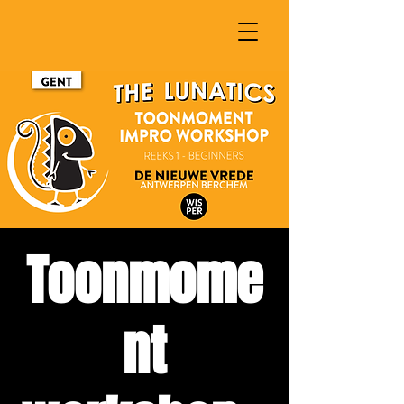
Toonmome
nt