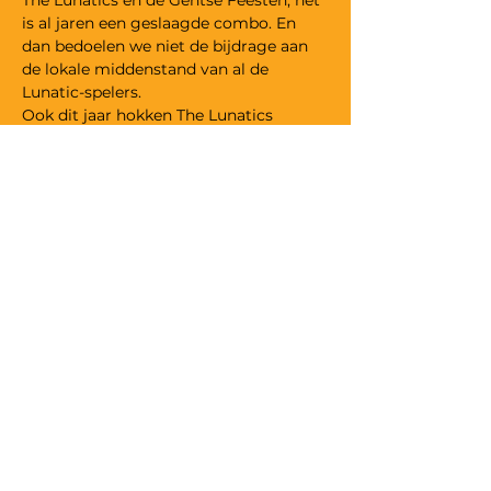
The Lunatics en de Gentse Feesten, het 
is al jaren een geslaagde combo. En 
dan bedoelen we niet de bijdrage aan 
de lokale middenstand van al de 
Lunatic-spelers.
Ook dit jaar hokken The Lunatics 
samen om Improvisatie comedy van 
een hoge plank te spelen. Steeds snel, 
steeds op basis van uw suggesties en 
steeds zonder enig idee waar ze aan 
beginnen.
Basisprijs : € 14,00
Studenten: € 12,00
VZW The Lunatic Comedy Club,
ondernemingsnummer
0469.509.890
©
2000 - 2025
The Lunatic Comedy Club
Privacy
·
Algemene voorwaarden
·
Vrije bijdrage