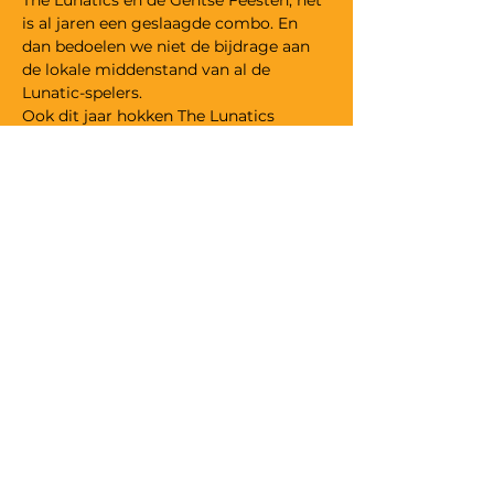
The Lunatics en de Gentse Feesten, het 
is al jaren een geslaagde combo. En 
dan bedoelen we niet de bijdrage aan 
de lokale middenstand van al de 
Lunatic-spelers.
Ook dit jaar hokken The Lunatics 
samen om Improvisatie comedy van 
een hoge plank te spelen. Steeds snel, 
steeds op basis van uw suggesties en 
steeds zonder enig idee waar ze aan 
beginnen.
Basisprijs : € 14,00
Studenten: € 12,00
VZW The Lunatic Comedy Club,
ondernemingsnummer
0469.509.890
©
2000 - 2025
The Lunatic Comedy Club
Privacy
·
Algemene voorwaarden
·
Vrije bijdrage