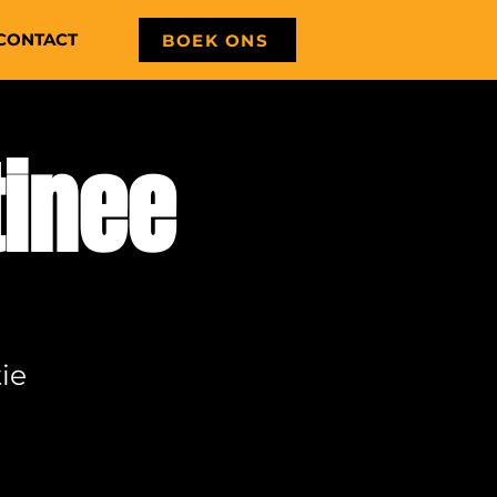
CONTACT
BOEK ONS
tinee
ie