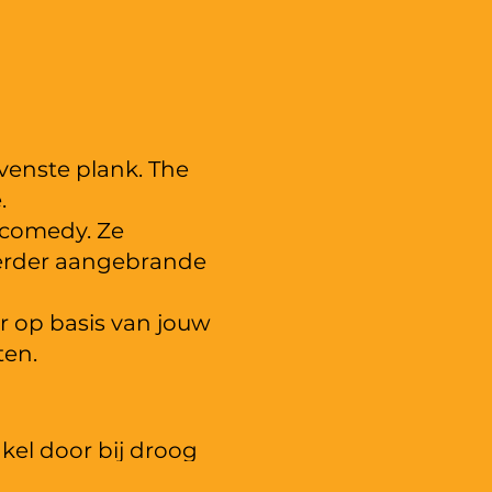
venste plank. The
.
n comedy. Ze
 eerder aangebrande
 op basis van jouw
ten.
el door bij droog
n terugbetaald bij