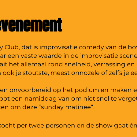
 evenement
 Club, dat is improvisatie comedy van de bo
jaar een vaste waarde in de improvisatie scene
aait het allemaal rond snelheid, verrassing e
 ook je stoutste, meest onnozele of zelfs je
gen onvoorbereid op het podium en maken er
spot een namiddag van om niet snel te verge
ten om deze “sunday matinee“.
kocht per twee personen en de show gaat énk
zellig terras aan de koolkaai! (tickets worde