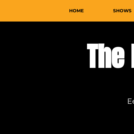
HOME
SHOWS
The 
E