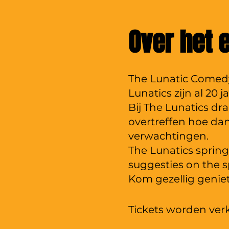
Over het
The Lunatic Comedy
Lunatics zijn al 20 
Bij The Lunatics dr
overtreffen hoe dan
verwachtingen.
The Lunatics sprin
suggesties on the 
Kom gezellig genie
Tickets worden ver
weer op ons superge