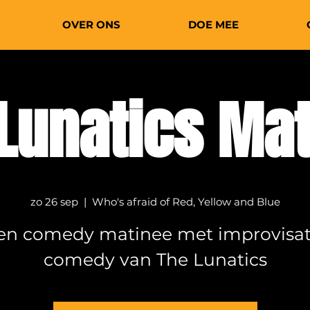
OVER ONS
DOE MEE
Lunatics Ma
zo 26 sep
  |  
Who's afraid of Red, Yellow and Blue
en comedy matinee met improvisat
comedy van The Lunatics