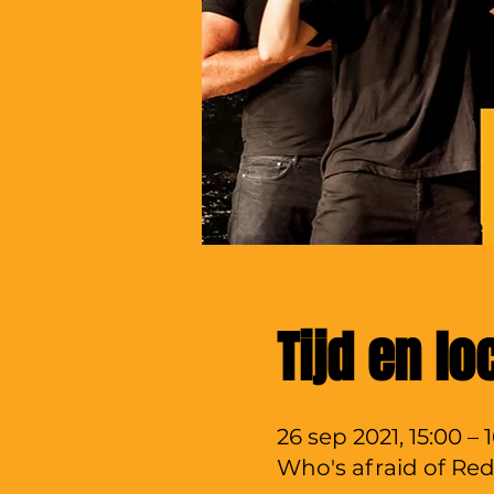
Tijd en lo
26 sep 2021, 15:00 – 
Who's afraid of Red