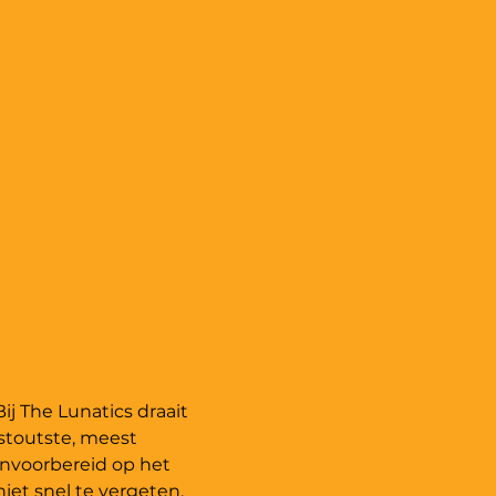
ij The Lunatics draait 
stoutste, meest 
onvoorbereid op het 
et snel te vergeten.