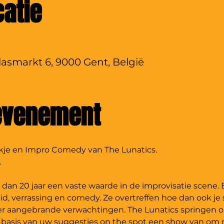
catie
lasmarkt 6, 9000 Gent, België
 evenement
nkje en Impro Comedy van The Lunatics.
.
 dan 20 jaar een vaste waarde in de improvisatie scene. B
id, verrassing en comedy. Ze overtreffen hoe dan ook je 
rder aangebrande verwachtingen. The Lunatics springen 
asis van uw suggesties on the spot een show van om ni