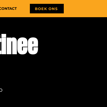
CONTACT
BOEK ONS
tinee
o