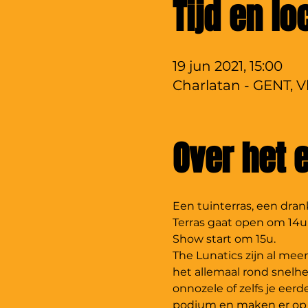
Tijd en lo
19 jun 2021, 15:00
Charlatan - GENT, V
Over het
Een tuinterras, een dra
Terras gaat open om 14u
Show start om 15u.
The Lunatics zijn al meer
het allemaal rond snelhe
onnozele of zelfs je ee
podium en maken er op b