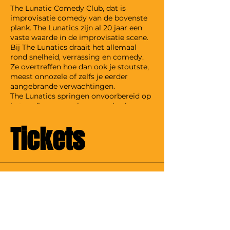
The Lunatic Comedy Club, dat is
improvisatie comedy van de bovenste
plank. The Lunatics zijn al 20 jaar een
vaste waarde in de improvisatie scene.
Bij The Lunatics draait het allemaal
rond snelheid, verrassing en comedy.
Ze overtreffen hoe dan ook je stoutste,
meest onnozele of zelfs je eerder
aangebrande verwachtingen.
The Lunatics springen onvoorbereid op
het podium en maken er op basis van
jouw suggesties on the spot een
namiddag van om niet snel te vergeten.
Tickets
Kom gezellig genieten om deze
“sunday matinee“.
Tickets worden verkocht per twee
personen en de show gaat énkel door
Verkoop geëindigd op
bij droog weer op ons supergezellig
terras aan de koolkaai! (tickets worden
Soort ticket
terugbetaald bij slecht weer)
Duoticket voor 2 pers.