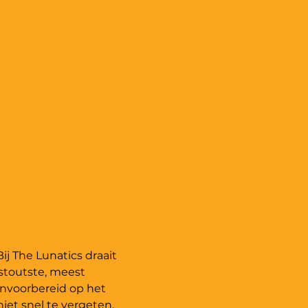
ij The Lunatics draait 
stoutste, meest 
onvoorbereid op het 
et snel te vergeten.