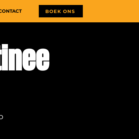
CONTACT
BOEK ONS
tinee
o