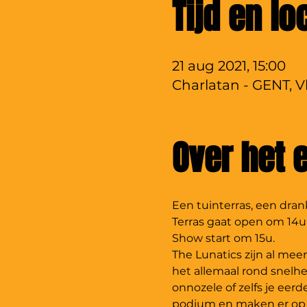
Tijd en lo
21 aug 2021, 15:00
Charlatan - GENT, V
Over het
Een tuinterras, een dra
Terras gaat open om 14u
Show start om 15u.
The Lunatics zijn al meer
het allemaal rond snelhe
onnozele of zelfs je ee
podium en maken er op b