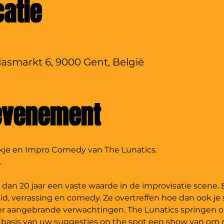
catie
lasmarkt 6, 9000 Gent, België
 evenement
nkje en Impro Comedy van The Lunatics.
.
 dan 20 jaar een vaste waarde in de improvisatie scene. B
id, verrassing en comedy. Ze overtreffen hoe dan ook je 
rder aangebrande verwachtingen. The Lunatics springen 
asis van uw suggesties on the spot een show van om ni