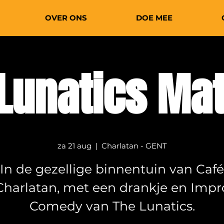
OVER ONS
DOE MEE
Lunatics Ma
za 21 aug
  |  
Charlatan - GENT
In de gezellige binnentuin van Café
Charlatan, met een drankje en Impr
Comedy van The Lunatics.