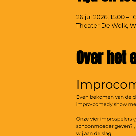
26 jul 2026, 15:00 – 16
Theater De Wolk, Wa
Over het
Improcom
Even bekomen van de dru
impro-comedy show met T
Onze vier improspelers g
schoonmoeder geven?", "I
wij aan de slag. 