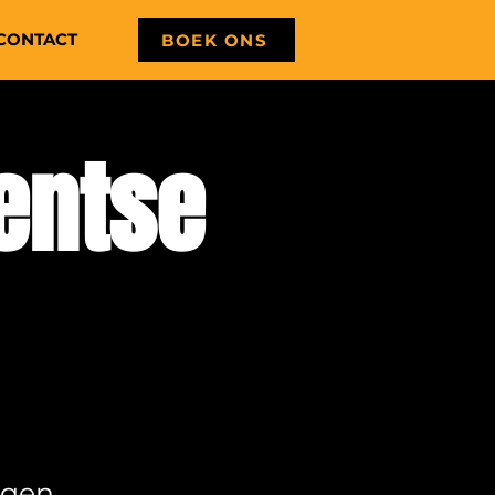
CONTACT
BOEK ONS
entse
agen