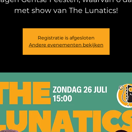
met show van The Lunatics!
Registratie is afgesloten
Andere evenementen bekijken