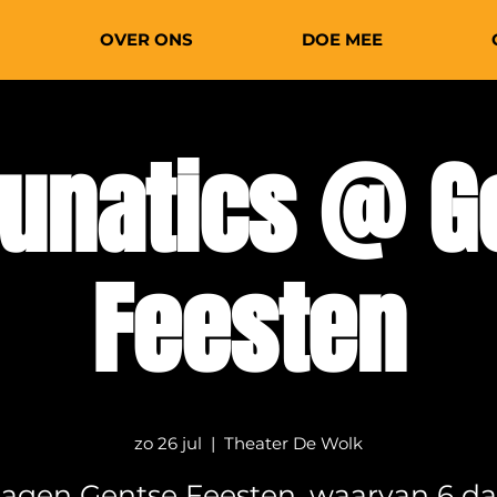
OVER ONS
DOE MEE
Lunatics @ G
Feesten
zo 26 jul
  |  
Theater De Wolk
dagen Gentse Feesten, waarvan 6 d