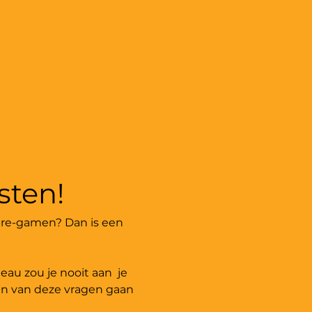
ten! 
pre-gamen? Dan is een 
au zou je nooit aan  je 
en van deze vragen gaan 