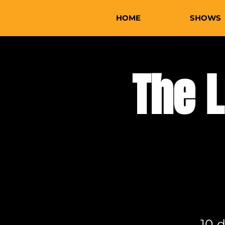
HOME
SHOWS
The 
10 