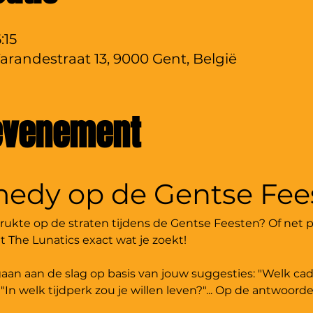
:15
randestraat 13, 9000 Gent, België
 evenement
edy op de Gentse Fees
kte op de straten tijdens de Gentse Feesten? Of net 
he Lunatics exact wat je zoekt! 
aan aan de slag op basis van jouw suggesties: "Welk cade
n welk tijdperk zou je willen leven?"... Op de antwoord