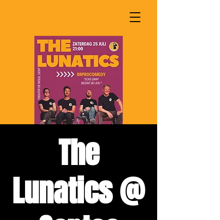
The
Lunatics @