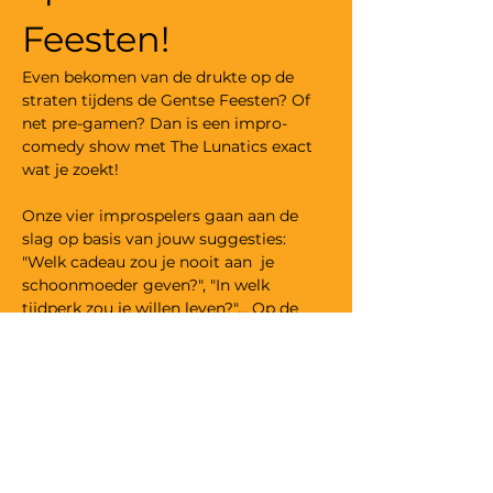
Feesten! 
Even bekomen van de drukte op de 
straten tijdens de Gentse Feesten? Of 
net pre-gamen? Dan is een impro-
comedy show met The Lunatics exact 
wat je zoekt! 
Onze vier improspelers gaan aan de 
slag op basis van jouw suggesties: 
"Welk cadeau zou je nooit aan  je 
schoonmoeder geven?", "In welk 
tijdperk zou je willen leven?"... Op de 
antwoorden van deze vragen gaan wij 
aan de slag. 
Tijdens de Gentse feesten worden onze 
spelers extra uitgedaagd: een 
professionele muzikant speelt mee op 
het podium en beïnvloed muzikaal de 