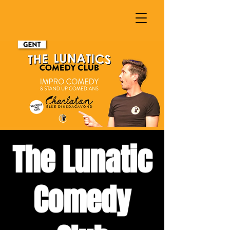
The Lunatic
Comedy