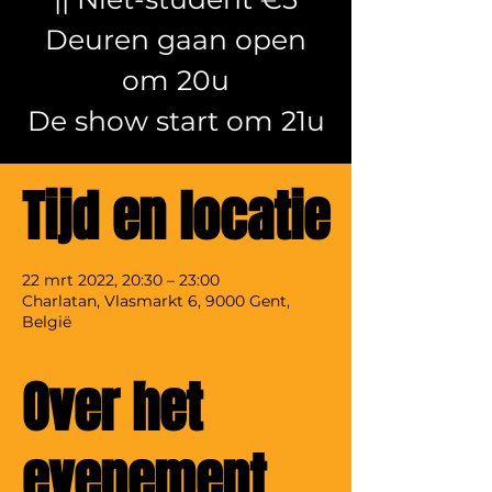
Deuren gaan open
om 20u
De show start om 21u
Tijd en locatie
22 mrt 2022, 20:30 – 23:00
Charlatan, Vlasmarkt 6, 9000 Gent,
België
Over het
evenement