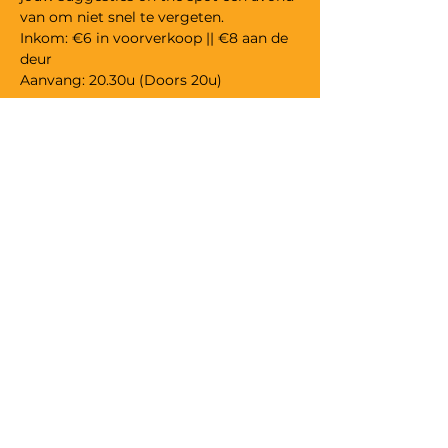
Inkom: €6 in voorverkoop || €8 aan de 
Aanvang: 20.30u (Doors 20u)
Tickets
Verkoop geëindigd op
Soort ticket
Lunatic Comedy Club
Prijs
€ 6,00