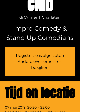
Club
di 07 mei
  |  
Charlatan
Impro Comedy &
Stand Up Comedians
Registratie is afgesloten
Andere evenementen
bekijken
Tijd en locatie
07 mei 2019, 20:30 – 23:00