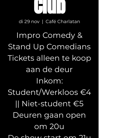
Club
di 29 nov
  |  
Café Charlatan
Impro Comedy &
Stand Up Comedians
Tickets alleen te koop
aan de deur
Inkom:
Student/Werkloos €4
|| Niet-student €5
Deuren gaan open
om 20u
De show start om 21u