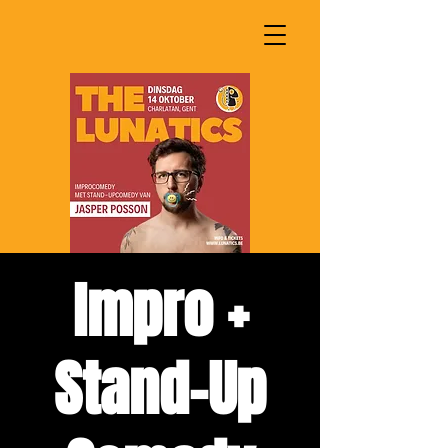
Impro +
Stand-Up