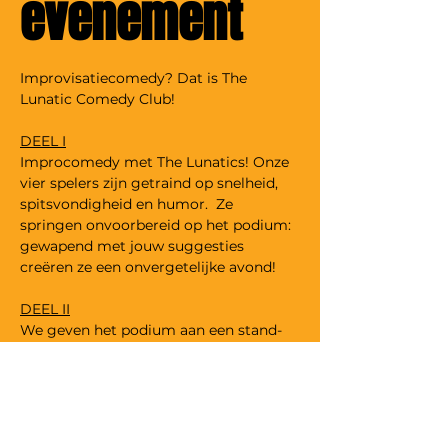
evenement
Improvisatiecomedy? Dat is The 
Lunatic Comedy Club! 
DEEL I
Improcomedy met The Lunatics! Onze 
vier spelers zijn getraind op snelheid, 
spitsvondigheid en humor.  Ze 
springen onvoorbereid op het podium: 
gewapend met jouw suggesties 
creëren ze een onvergetelijke avond!
DEEL II
We geven het podium aan een stand-
up comedian. Deze week is het aan 
Joost Van Hyfte. 
Deze comedyking uit Meetjesland 
kreeg de smaak voor het podium te 
pakken bij de concullega's van BIL 