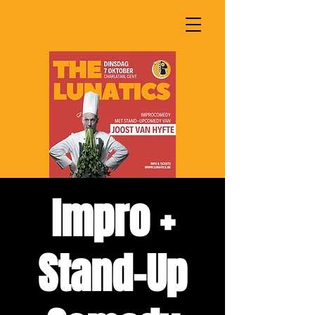
Impro +
Stand-Up