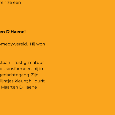
en ze een 
en D'Haene! 
omedywereld.  Hij won 
gestaan—rustig, matuur 
 transformeert hij in 
 gedachtegang. Zijn 
tjes kleurt; hij durft 
 Maarten D’Haene 