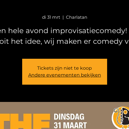
di 31 mrt
  |  
Charlatan
n hele avond improvisatiecomedy! 
Tickets zijn niet te koop
Andere evenementen bekijken