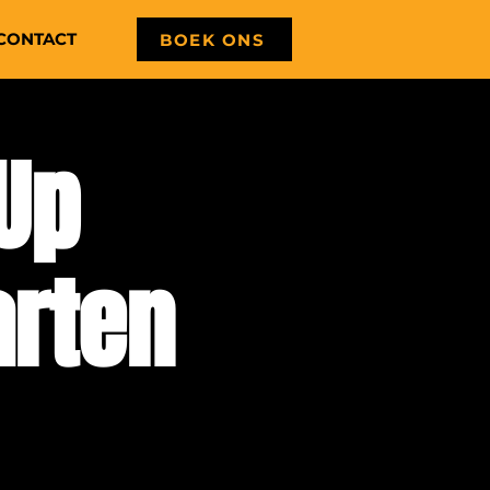
CONTACT
BOEK ONS
Up
rten