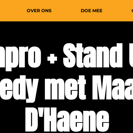
OVER ONS
DOE MEE
mpro + Stand 
edy met Maa
D'Haene