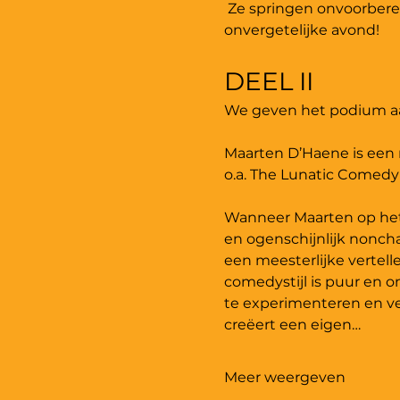
 Ze springen onvoorber
onvergetelijke avond!
DEEL II
We geven het podium aa
Maarten D’Haene is een 
o.a. The Lunatic Comedy
Wanneer Maarten op het po
en ogenschijnlijk noncha
een meesterlijke vertell
comedystijl is puur en on
te experimenteren en v
creëert een eigen…
Meer weergeven