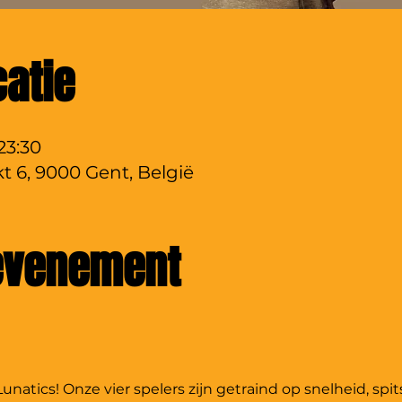
catie
23:30
t 6, 9000 Gent, België
 evenement
atics! Onze vier spelers zijn getraind op snelheid, spi