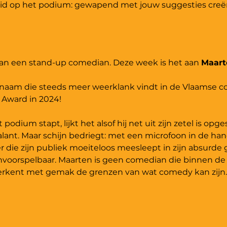
eid op het podium: gewapend met jouw suggesties creër
n een stand-up comedian. Deze week is het aan 
Maart
naam die steeds meer weerklank vindt in de Vlaamse c
 Award in 2024! 
dium stapt, lijkt het alsof hij net uit zijn zetel is op
lant. Maar schijn bedriegt: met een microfoon in de hand
er die zijn publiek moeiteloos meesleept in zijn absurde
voorspelbaar. Maarten is geen comedian die binnen de lijn
erkent met gemak de grenzen van wat comedy kan zijn.