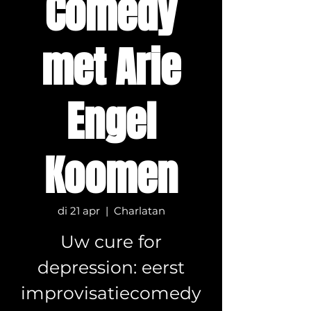
Comedy
met Arie
Engel
Koomen
di 21 apr
  |  
Charlatan
Uw cure for
depression: eerst
improvisatiecomedy