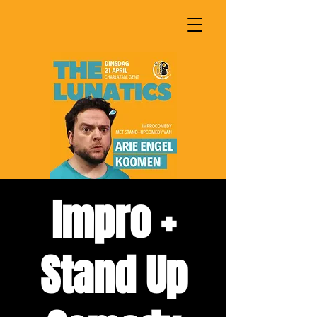
Impro +
Stand Up