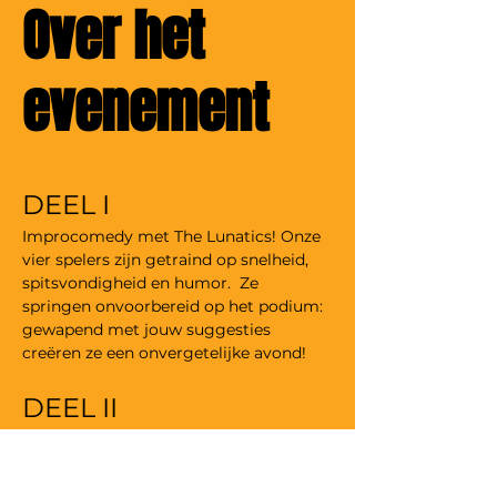
Over het
evenement
DEEL I
Improcomedy met The Lunatics! Onze 
vier spelers zijn getraind op snelheid, 
spitsvondigheid en humor.  Ze 
springen onvoorbereid op het podium: 
gewapend met jouw suggesties 
creëren ze een onvergetelijke avond!
DEEL II
We geven het podium aan een stand-
up comedian. Deze week is het aan 
Arie Engel Koomen!