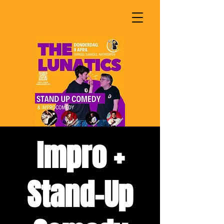
Impro +
Stand-Up