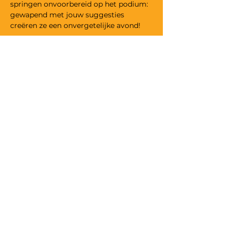
springen onvoorbereid op het podium: 
gewapend met jouw suggesties 
creëren ze een onvergetelijke avond!
DEEL II
We geven het podium aan een stand-
up comedian. Dat kan een gekende 
naam en gevestigde waarde zijn, of net 
nieuw en opkomend talent. Alles kan 
op het podium van The Lunatic 
Comedy Club. 
1 ding is zeker: Uw lachspieren worden 
getraind, uw fantasie geprikkeld en uw 
glas gevuld. 
Meer weergeven