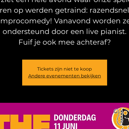
aren op werden getraind: razendsnel
improcomedy! Vanavond worden z
ondersteund door een live pianist.
Fuif je ook mee achteraf?
Tickets zijn niet te koop
Andere evenementen bekijken