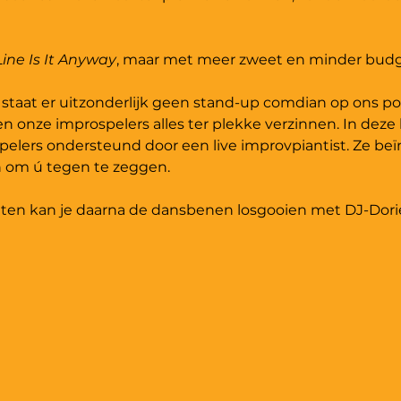
ine Is It Anyway
, maar met meer zweet en minder budg
 
staat er uitzonderlijk geen stand-up comdian op ons p
len onze improspelers alles ter plekke verzinnen. In deze 
elers ondersteund door een live improvpiantist. Ze beï
 om ú tegen te zeggen. 
uiten kan je daarna de dansbenen losgooien met DJ-Dorie