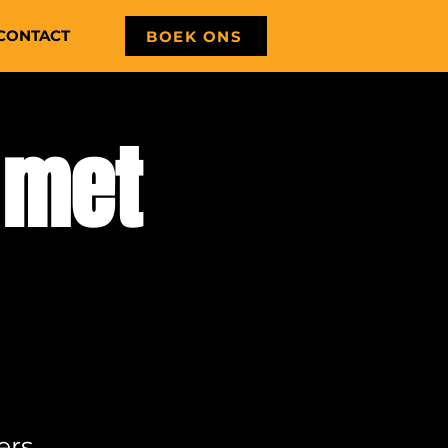
CONTACT
BOEK ONS
 met
ers