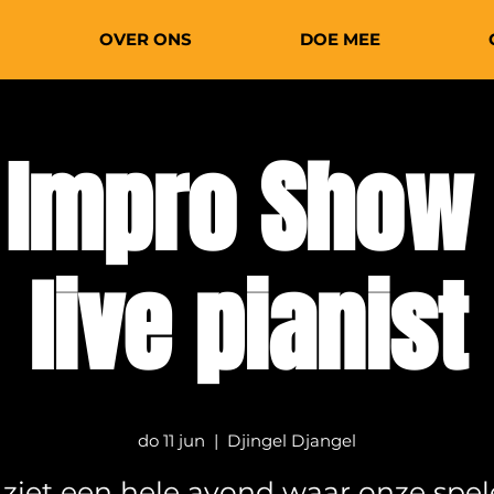
OVER ONS
DOE MEE
l Impro Show
live pianist
do 11 jun
  |  
Djingel Djangel
 ziet een hele avond waar onze spel