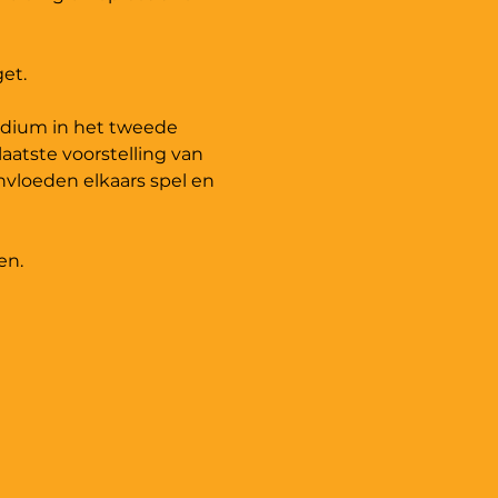
et.
odium in het tweede 
laatste voorstelling van 
nvloeden elkaars spel en 
n. 