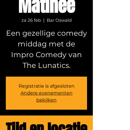
Matinee
za 26 feb
  |  
Bar Oswald
Een gezellige comedy
middag met de
Impro Comedy van
The Lunatics.
Registratie is afgesloten
Andere evenementen
bekijken
Tijd en locatie