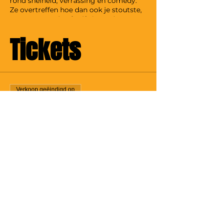
rond snelheid, verrassing en comedy.
Ze overtreffen hoe dan ook je stoutste,
meest onnozele of zelfs je eerder
aangebrande verwachtingen. The
Tickets
Lunatics springen onvoorbereid op het
podium en maken er op basis van jouw
suggesties on the spot een namiddag
van om niet snel te vergeten.
Verkoop geëindigd op
Soort ticket
Matinee show
Prijs
€ 7,00