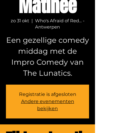
Matinee
zo 31 okt
  |  
Who's Afraid of Red... -
Antwerpen
Een gezellige comedy
middag met de
Impro Comedy van
The Lunatics.
Registratie is afgesloten
Andere evenementen
bekijken