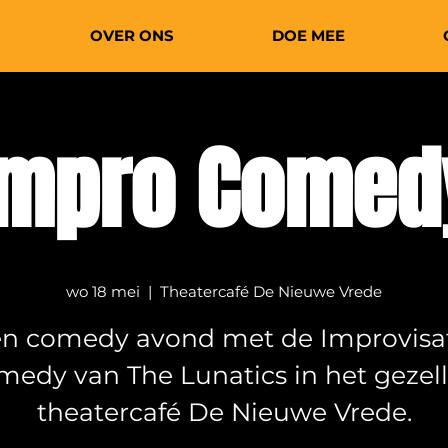
OVER ONS
DOE MEE
Impro Comed
wo 18 mei
  |  
Theatercafé De Nieuwe Vrede
n comedy avond met de Improvisa
medy van The Lunatics in het gezell
theatercafé De Nieuwe Vrede.