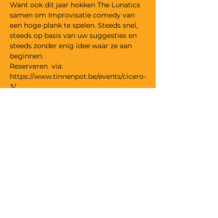
Want ook dit jaar hokken The Lunatics 
samen om Improvisatie comedy van 
een hoge plank te spelen. Steeds snel, 
steeds op basis van uw suggesties en 
steeds zonder enig idee waar ze aan 
beginnen.
Reserveren  via: 
https://www.tinnenpot.be/events/cicero-
3/
Wij willen alle toeschouwers 
geruststellen in verband met de 
veiligheidsmaatregelen die door 
Theater Tinnenpot worden genomen 
omtrent Covid-19. Alles wordt in het 
werk gesteld om alle voorstellingen in 
veilige omstandigheden door te laten 
gaan!