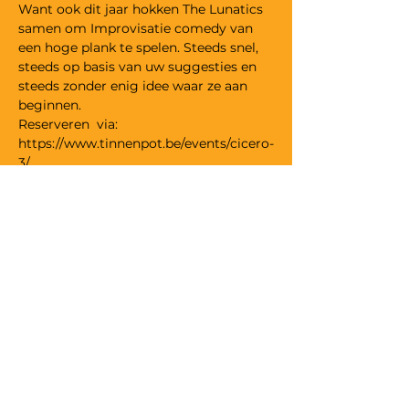
Want ook dit jaar hokken The Lunatics 
samen om Improvisatie comedy van 
een hoge plank te spelen. Steeds snel, 
steeds op basis van uw suggesties en 
steeds zonder enig idee waar ze aan 
beginnen.
Reserveren  via: 
https://www.tinnenpot.be/events/cicero-
3/
Wij willen alle toeschouwers 
geruststellen in verband met de 
veiligheidsmaatregelen die door 
Theater Tinnenpot worden genomen 
omtrent Covid-19. Alles wordt in het 
werk gesteld om alle voorstellingen in 
veilige omstandigheden door te laten 
gaan!