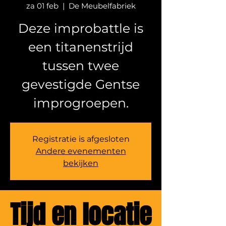
za 01 feb
  |  
De Meubelfabriek
Deze improbattle is
een titanenstrijd
tussen twee
gevestigde Gentse
improgroepen.
Registratie is afgesloten
Andere evenementen
bekijken
Tijd en locatie