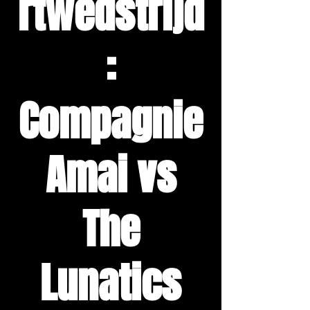
rtwedstrijd
:
Compagnie
Amai vs
The
Lunatics