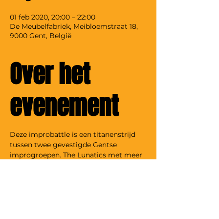
01 feb 2020, 20:00 – 22:00
De Meubelfabriek, Meibloemstraat 18,
9000 Gent, België
Over het
evenement
Deze improbattle is een titanenstrijd 
tussen twee gevestigde Gentse 
improgroepen. The Lunatics met meer 
dan 20 jaar op de teller en Compagnie 
Ama die al 8 jaar Gent onveilig maken.
Het gaat hard tegen hard tijdens de 
verschillende rondes improgames en 
uitdagingen. In deze battle for the ages 
moeten beide groepen het onderste uit 