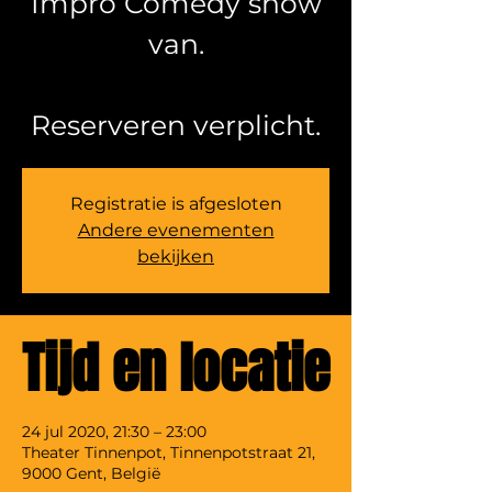
Impro Comedy show
van.
Reserveren verplicht.
Registratie is afgesloten
Andere evenementen
bekijken
Tijd en locatie
24 jul 2020, 21:30 – 23:00
Theater Tinnenpot, Tinnenpotstraat 21,
9000 Gent, België