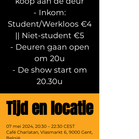
koop aan de deur
- Inkom:
Student/Werkloos €4
|| Niet-student €5
- Deuren gaan open
om 20u
- De show start om
20.30u
Tijd en locatie
07 mei 2024, 20:30 – 22:30 CEST
Café Charlatan, Vlasmarkt 6, 9000 Gent,
België