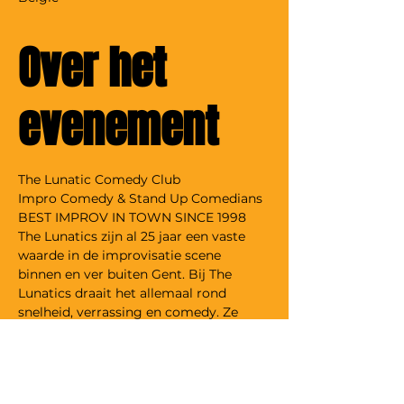
Over het
evenement
The Lunatic Comedy Club
Impro Comedy & Stand Up Comedians
BEST IMPROV IN TOWN SINCE 1998
The Lunatics zijn al 25 jaar een vaste 
waarde in de improvisatie scene 
binnen en ver buiten Gent. Bij The 
Lunatics draait het allemaal rond 
snelheid, verrassing en comedy. Ze 
overtreffen hoe dan ook je stoutste, 
meest onnozele of zelfs je eerder 
aangebrande verwachtingen. The 
Lunatics springen onvoorbereid op het 