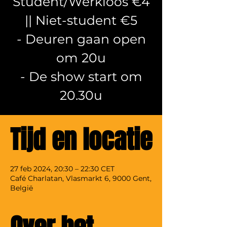
Student/Werkloos €4
|| Niet-student €5
- Deuren gaan open
om 20u
- De show start om
20.30u
Tijd en locatie
27 feb 2024, 20:30 – 22:30 CET
Café Charlatan, Vlasmarkt 6, 9000 Gent,
België