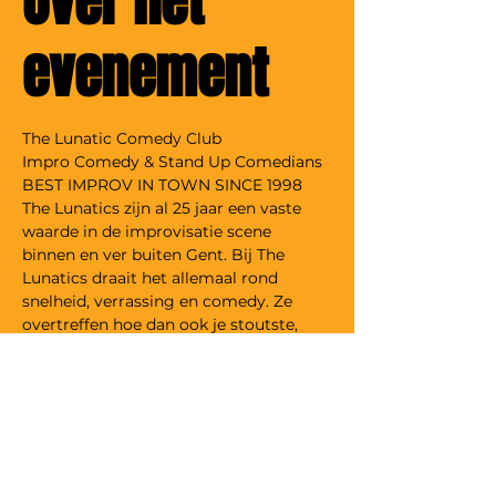
Over het
evenement
The Lunatic Comedy Club
Impro Comedy & Stand Up Comedians
BEST IMPROV IN TOWN SINCE 1998
The Lunatics zijn al 25 jaar een vaste 
waarde in de improvisatie scene 
binnen en ver buiten Gent. Bij The 
Lunatics draait het allemaal rond 
snelheid, verrassing en comedy. Ze 
overtreffen hoe dan ook je stoutste, 
meest onnozele of zelfs je eerder 
aangebrande verwachtingen. The 
Lunatics springen onvoorbereid op het 
podium en maken er op basis van jouw 
suggesties on the spot een avond van 
om niet snel te vergeten.
Tickets alleen te koop aan de deur