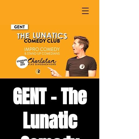
GENT - The
Lunatic