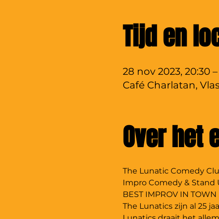
Tijd en lo
28 nov 2023, 20:30 –
Café Charlatan, Vla
Over het
The Lunatic Comedy Cl
Impro Comedy & Stand
BEST IMPROV IN TOWN 
The Lunatics zijn al 25 j
Lunatics draait het alle