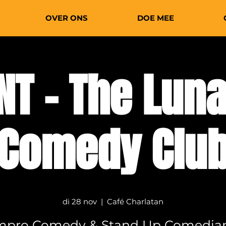
OVER ONS
DOE MEE
NT - The Luna
Comedy Clu
di 28 nov
  |  
Café Charlatan
mpro Comedy & Stand Up Comedia