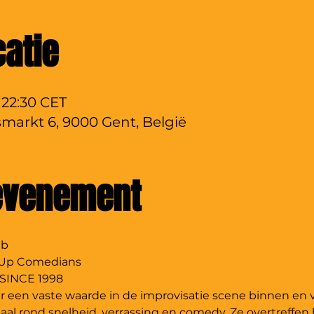
catie
 22:30 CET
smarkt 6, 9000 Gent, België
 evenement
ub
 Up Comedians
SINCE 1998
aar een vaste waarde in de improvisatie scene binnen en v
maal rond snelheid, verrassing en comedy. Ze overtreffen 