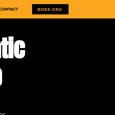
CONTACT
BOEK ONS
tic
b
ns