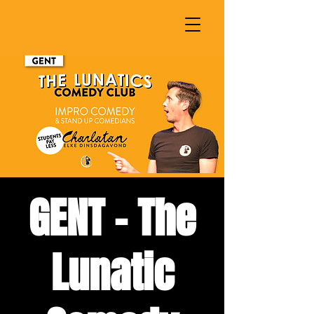
GENT - The
Lunatic