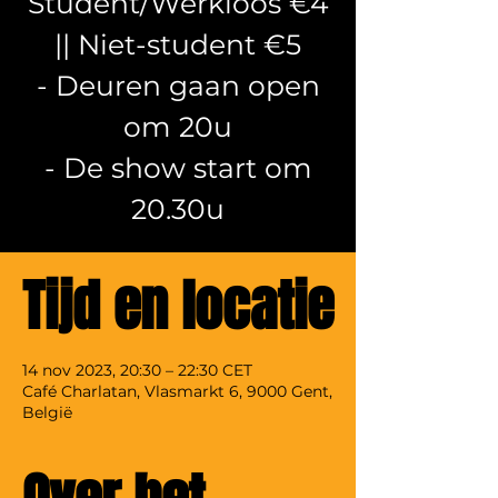
Student/Werkloos €4
|| Niet-student €5
- Deuren gaan open
om 20u
- De show start om
20.30u
Tijd en locatie
14 nov 2023, 20:30 – 22:30 CET
Café Charlatan, Vlasmarkt 6, 9000 Gent,
België