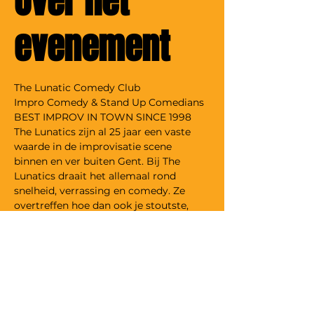
Over het
evenement
The Lunatic Comedy Club
Impro Comedy & Stand Up Comedians
BEST IMPROV IN TOWN SINCE 1998
The Lunatics zijn al 25 jaar een vaste 
waarde in de improvisatie scene 
binnen en ver buiten Gent. Bij The 
Lunatics draait het allemaal rond 
snelheid, verrassing en comedy. Ze 
overtreffen hoe dan ook je stoutste, 
meest onnozele of zelfs je eerder 
aangebrande verwachtingen. The 
Lunatics springen onvoorbereid op het 
podium en maken er op basis van jouw 
suggesties on the spot een avond van 
om niet snel te vergeten.
Tickets alleen te koop aan de deur