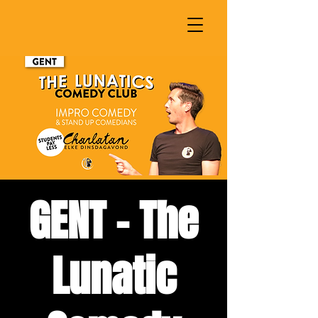
GENT - The
Lunatic