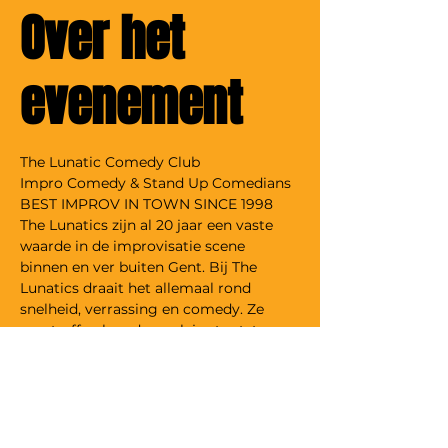
Over het
evenement
The Lunatic Comedy Club
Impro Comedy & Stand Up Comedians
BEST IMPROV IN TOWN SINCE 1998
The Lunatics zijn al 20 jaar een vaste 
waarde in de improvisatie scene 
binnen en ver buiten Gent. Bij The 
Lunatics draait het allemaal rond 
snelheid, verrassing en comedy. Ze 
overtreffen hoe dan ook je stoutste, 
meest onnozele of zelfs je eerder 
aangebrande verwachtingen. The 
Lunatics springen onvoorbereid op het 
podium en maken er op basis van jouw 
suggesties on the spot een avond van 