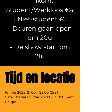
- Inkom:
Student/Werkloos €4
|| Niet-student €5
- Deuren gaan open
om 20u
- De show start om
21u
Tijd en locatie
16 mei 2023, 21:00 – 23:00 CEST
Café Charlatan, Vlasmarkt 6, 9000 Gent,
België