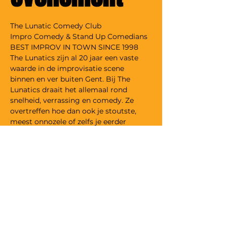
The Lunatic Comedy Club
Impro Comedy & Stand Up Comedians
BEST IMPROV IN TOWN SINCE 1998
The Lunatics zijn al 20 jaar een vaste 
waarde in de improvisatie scene 
binnen en ver buiten Gent. Bij The 
Lunatics draait het allemaal rond 
snelheid, verrassing en comedy. Ze 
overtreffen hoe dan ook je stoutste, 
meest onnozele of zelfs je eerder 
aangebrande verwachtingen. The 
Lunatics springen onvoorbereid op het 
podium en maken er op basis van jouw 
suggesties on the spot een avond van 
om niet snel te vergeten.
Tickets alleen te koop aan de deur
Inkom: Student/Werkloos €4 || Niet-
student €5
Meer weergeven