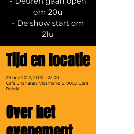
- Deuren gaan open
om 20u
- De show start om
21u
Tijd en locatie
29 nov 2022, 21:00 – 23:00
Café Charlatan, Vlasmarkt 6, 9000 Gent,
België
Over het
evenement