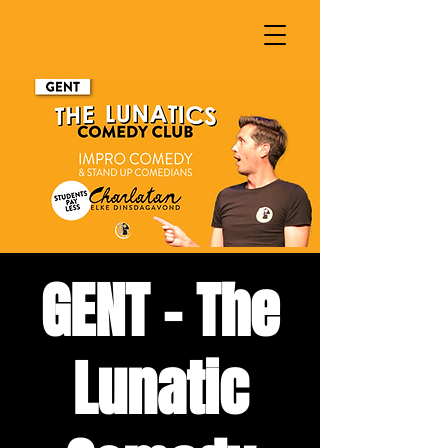
GENT - The
Lunatic