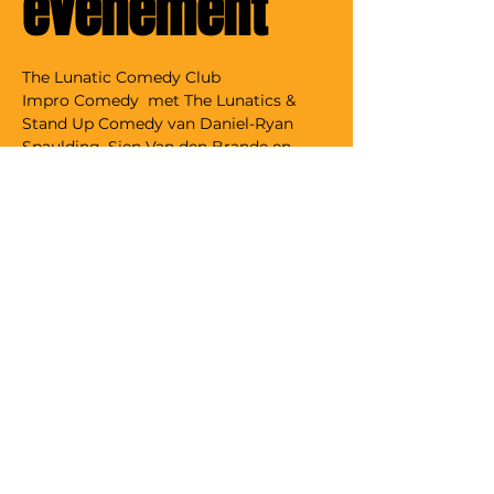
evenement
The Lunatic Comedy Club
Impro Comedy  met The Lunatics & 
Stand Up Comedy van Daniel-Ryan 
Spaulding, Sien Van den Brande en 
Stijn Vandermeeren
BEST IMPROV IN TOWN SINCE 1998
The Lunatics zijn al 20 jaar een vaste 
waarde in de improvisatie scene 
binnen en ver buiten Gent.
Bij The Lunatics draait het allemaal 
rond snelheid, verrassing en comedy. 
Ze overtreffen hoe dan ook je stoutste, 
meest onnozele of zelfs je eerder 
aangebrande verwachtingen.
The Lunatics springen onvoorbereid op 
het podium en maken er op basis van 
jouw suggesties on the spot een avond 
van om niet snel te vergeten.