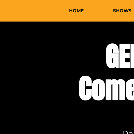
HOME
SHOWS
GE
Come
De