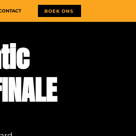
CONTACT
BOEK ONS
tic
INALE
ard