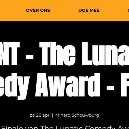
OVER ONS
DOE MEE
NT - The Luna
dy Award - F
za 26 apr
  |  
Minard Schouwburg
 Finale van The Lunatic Comedy Aw