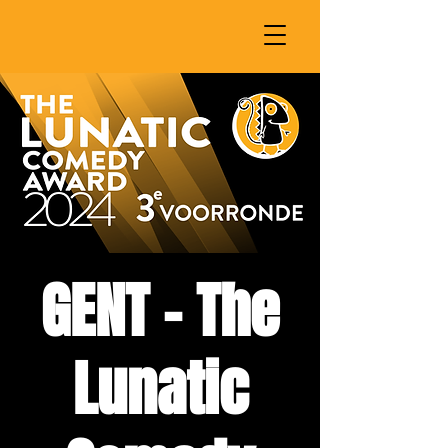
GENT - The
Lunatic