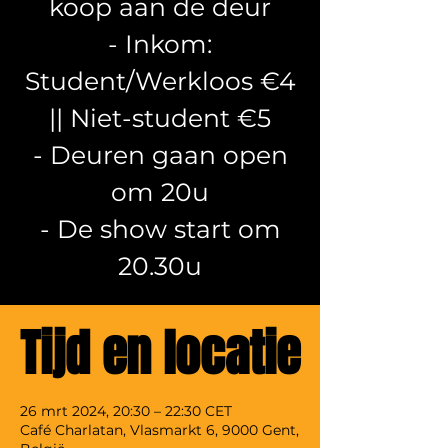
koop aan de deur
- Inkom:
Student/Werkloos €4
|| Niet-student €5
- Deuren gaan open
om 20u
- De show start om
20.30u
Tijd en locatie
26 mrt 2024, 20:30 – 22:30 CET
Café Charlatan, Vlasmarkt 6, 9000 Gent,