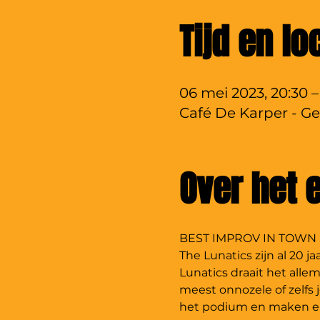
Tijd en lo
06 mei 2023, 20:30 –
Café De Karper - Ge
Over het
BEST IMPROV IN TOWN 
The Lunatics zijn al 20 j
Lunatics draait het alle
meest onnozele of zelfs
het podium en maken er 