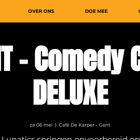
OVER ONS
DOE MEE
T - Comedy 
DELUXE
za 06 mei
  |  
Café De Karper - Gent
 Lunatics springen onvoorbereid op