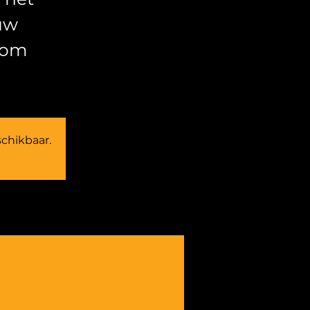
uw
 om
schikbaar.