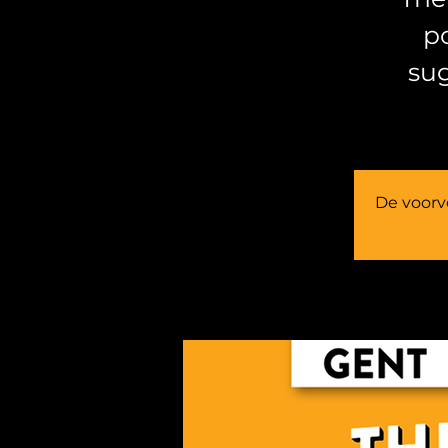
p
su
De voorve