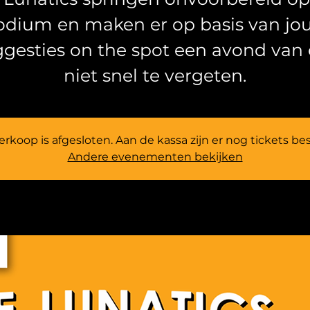
odium en maken er op basis van jo
ggesties on the spot een avond van
niet snel te vergeten.
rkoop is afgesloten. Aan de kassa zijn er nog tickets be
Andere evenementen bekijken