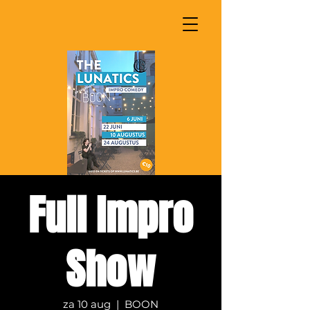
Full Impro
Show
za 10 aug
  |  
BOON