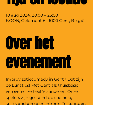
10 aug 2024, 20:00 – 23:00
BOON, Geldmunt 6, 9000 Gent, België
Over het
evenement
Improvisatiecomedy in Gent? Dat zijn 
de Lunatics! Met Gent als thuisbasis 
veroveren ze heel Vlaanderen. Onze 
spelers zijn getraind op snelheid, 
spitsvondigheid en humor. Ze springen 
onvoorbereid op het podium: 
gewapend met jouw suggesties 
creëren ze een onvergetelijke avond!