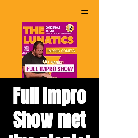
Full Impro
Show met