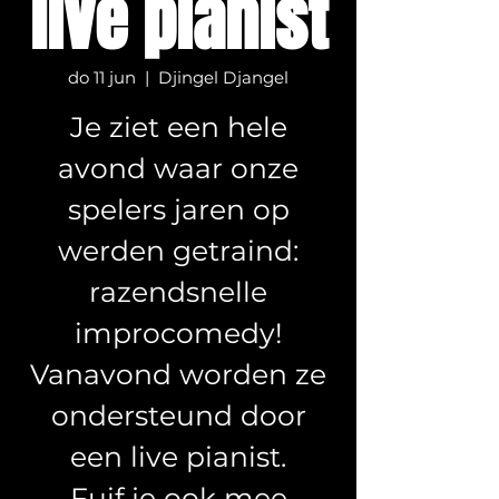
live pianist
do 11 jun
  |  
Djingel Djangel
Je ziet een hele
avond waar onze
spelers jaren op
werden getraind:
razendsnelle
improcomedy!
Vanavond worden ze
ondersteund door
een live pianist.
Fuif je ook mee