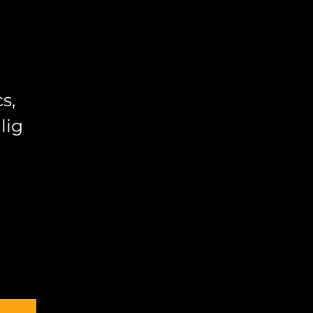
s,
lig