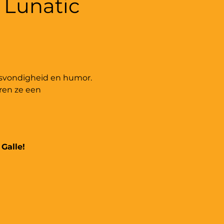
 Lunatic 
tsvondigheid en humor. 
en ze een 
Galle!