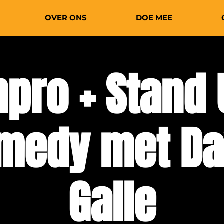
OVER ONS
DOE MEE
mpro + Stand 
medy met Da
Galle