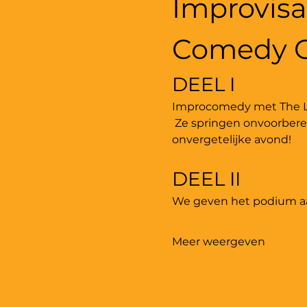
Improvisa
Comedy C
DEEL I
Improcomedy met The Lun
 Ze springen onvoorber
onvergetelijke avond!
DEEL II
We geven het podium aa
Meer weergeven