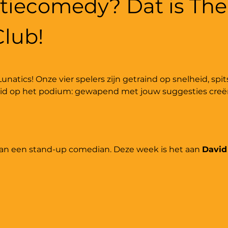
tiecomedy? Dat is The
lub! 
atics! Onze vier spelers zijn getraind op snelheid, spi
eid op het podium: gewapend met jouw suggesties creër
n een stand-up comedian. Deze week is het aan 
David 