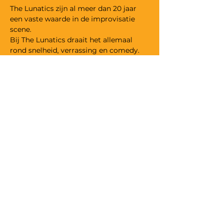
The Lunatics zijn al meer dan 20 jaar 
een vaste waarde in de improvisatie 
scene.

Bij The Lunatics draait het allemaal 
rond snelheid, verrassing en comedy. 
Ze overtreffen hoe dan ook je stoutste, 
meest onnozele of zelfs je eerder 
aangebrande verwachtingen.

The Lunatics springen onvoorbereid op 
het podium en maken er op basis van 
uw suggesties on the spot een avond 
van om niet snel te vergeten.
VZW The Lunatic Comedy Club,
ondernemingsnummer
0469.509.890
©
2000 - 2025
The Lunatic Comedy Club
Privacy
·
Algemene voorwaarden
·
Vrije bijdrage