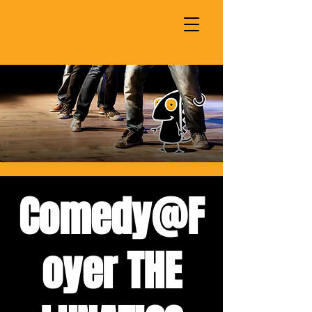
Comedy@F
oyer THE