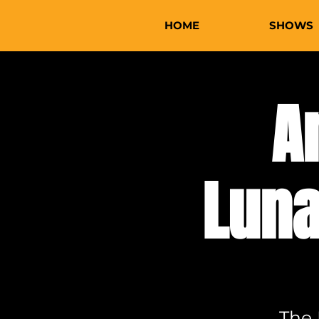
HOME
SHOWS
A
Luna
The 