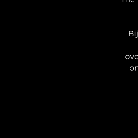
Bi
ove
on