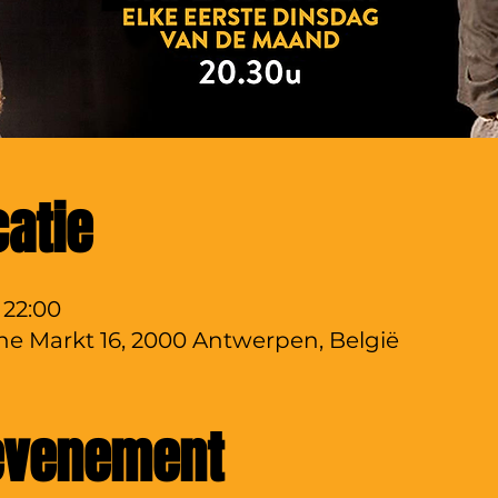
catie
 22:00
ine Markt 16, 2000 Antwerpen, België
 evenement