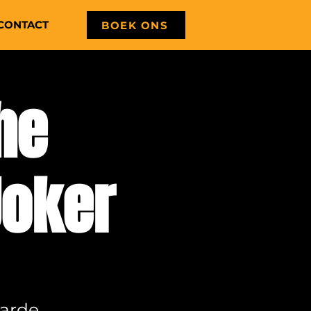
CONTACT
BOEK ONS
he
Joker
aarde