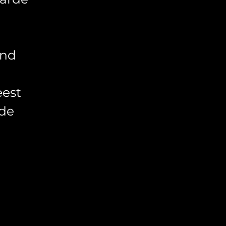
ond
eest
nde