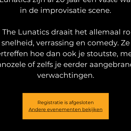
in de improvisatie scene.
j The Lunatics draait het allemaal r
snelheid, verrassing en comedy. Ze
rtreffen hoe dan ook je stoutste, m
nozele of zelfs je eerder aangebra
verwachtingen.
Registratie is afgesloten
Andere evenementen bekijken