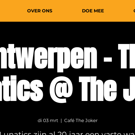
OVER ONS
DOE MEE
ntwerpen - T
tics @ The 
di 03 mrt
  |  
Café The Joker
Lunatics zijn al 20 jaar een vaste w