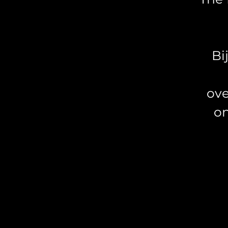
Bi
ove
on