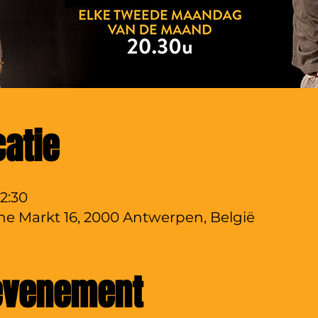
catie
22:30
ine Markt 16, 2000 Antwerpen, België
 evenement