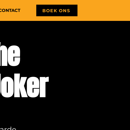
CONTACT
BOEK ONS
he
Joker
aarde