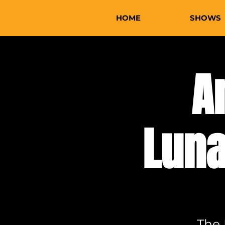
HOME
SHOWS
A
Luna
The 