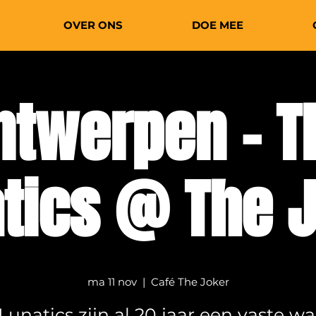
OVER ONS
DOE MEE
ntwerpen - T
tics @ The 
ma 11 nov
  |  
Café The Joker
Lunatics zijn al 20 jaar een vaste w