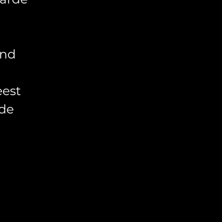
ond
eest
nde