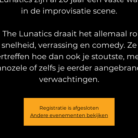
in de improvisatie scene.
j The Lunatics draait het allemaal r
snelheid, verrassing en comedy. Ze
rtreffen hoe dan ook je stoutste, m
nozele of zelfs je eerder aangebra
verwachtingen.
Registratie is afgesloten
Andere evenementen bekijken