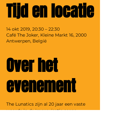
Tijd en locatie
14 okt 2019, 20:30 – 22:30
Café The Joker, Kleine Markt 16, 2000
Antwerpen, België
Over het
evenement
The Lunatics zijn al 20 jaar een vaste 
Bij The Lunatics draait het allemaal 
rond snelheid, verrassing en comedy. 
Ze overtreffen hoe dan ook je stoutste, 
meest onnozele of zelfs je eerder 