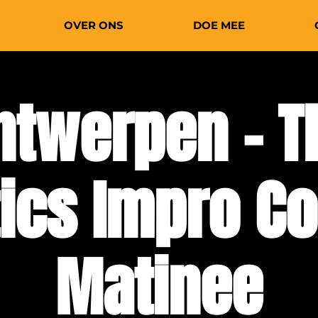
OVER ONS
DOE MEE
ntwerpen - T
tics Impro C
Matinee