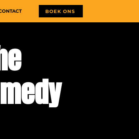
CONTACT
BOEK ONS
he
omedy