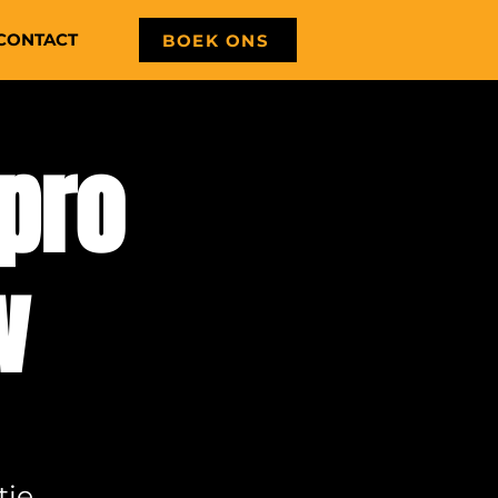
CONTACT
BOEK ONS
pro
w
tie