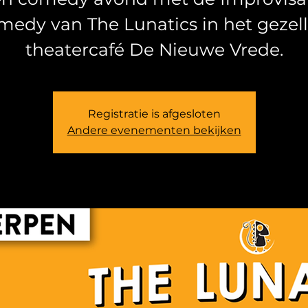
medy van The Lunatics in het gezell
theatercafé De Nieuwe Vrede.
Registratie is afgesloten
Andere evenementen bekijken