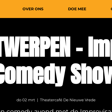
OVER ONS
DOE MEE
TWERPEN - Im
Comedy Sho
do 02 mrt
  |  
Theatercafé De Nieuwe Vrede
n comedy avond met de Improvisa