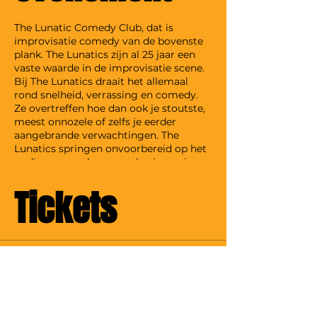
The Lunatic Comedy Club, dat is
improvisatie comedy van de bovenste
plank. The Lunatics zijn al 25 jaar een
vaste waarde in de improvisatie scene.
Bij The Lunatics draait het allemaal
rond snelheid, verrassing en comedy.
Ze overtreffen hoe dan ook je stoutste,
meest onnozele of zelfs je eerder
aangebrande verwachtingen. The
Lunatics springen onvoorbereid op het
podium en maken er op basis van jouw
suggesties on the spot een avond van
om niet snel te vergeten.
Tickets
Verkoop geëindigd op
Soort ticket
The Lunatics Impro